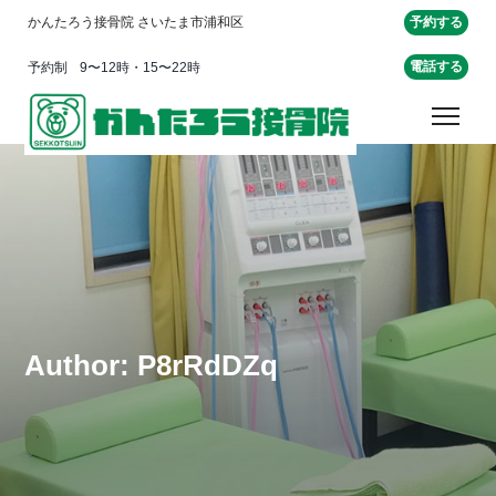
予約する
かんたろう接骨院 さいたま市浦和区
電話する
予約制
9〜12時・15〜22時
Author: P8rRdDZq